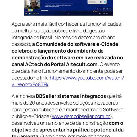
Agora será mais fácil conhecer as funcionalidades
da melhor solução pública e livre de gestão
integrada do Brasil. No mês de dezembro do ano
passado,
a Comunidade do software e-Cidade
celebrou o lançamento do ambiente de
demonstração do software em live realizada no
canal ACtech do Portal Artecult.com.
O evento
que detalha o funcionamento do ambiente pode ser
acessado no link:
https://www.youtube.com/watch?
v=WoeoxEe8TFk
A empresa
DBSeller sistemas integrados
que há
mais de 20 anos desenvolve soluções inovadoras
para gestão pública e é a mantenedora do Software
público e-Cidade (
www.demodbseller.com.br
),
desenvolveu um ambiente de demonstração
com o
objetivo de apresentar na prática o potencial da
ferramenta
. O ambiente, por meio de acesso